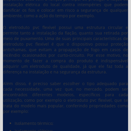
instalação elétrica do local contra intempéries que podem
danificar os fios e colocar em risco a segurança de qualquer
ambiente, como a ação do tempo por exemplo.
O eletroduto pvc flexível possui uma estrutura circular e
permite tanto a instalação da fiação, quanto sua retirada por
meio de puxamento. Uma de suas principais características de
eletroduto pvc flexível é que o dispositivo possui proteção
antichamas, que evitam a propagação de fogo em casos de
incêndio ocasionados por curto-circuito. Por esse motivo, no
momento de fazer a compra do produto é indispensável
adquirir um eletroduto de qualidade, já que ele faz toda a
diferença na instalação e na segurança da estrutura.
Além disso, é preciso saber escolher o tipo adequado para
cada necessidade, uma vez que, no mercado, podem ser
encontrados diferentes modelos, específicos para cada
utilização, como por exemplo o eletroduto pvc flexível, que se
trata do modelo mais popular, conferindo propriedades como
por exemplo:
Isolamento térmico;
Isolamento elétrico;