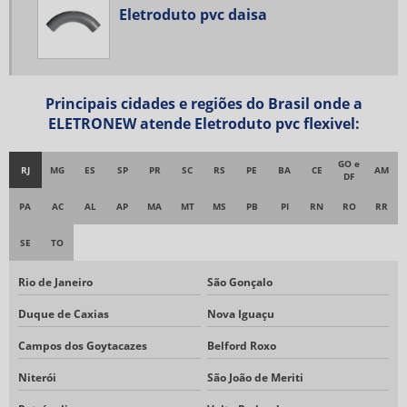
Eletroduto pvc daisa
CONDULETE DUPLO
CONDULETE COM VEDAÇÃO
BUCHA TERMINAL COM ATERRAMENTO
BUCHA DE ACABAMENTO COM TERMINAL DE ATERRAMENTO
Principais cidades e regiões do Brasil onde a
ELETRONEW atende Eletroduto pvc flexivel:
BUCHA TERMINAL
CONDULETE COM ROSCA
GO e
RJ
MG
ES
SP
PR
SC
RS
PE
BA
CE
AM
DF
CONDULETE ROSCA BSP
PA
AC
AL
AP
MA
MT
MS
PB
PI
RN
RO
RR
PRENSA CABO EM ALUMÍNIO
SE
TO
BUCHA TERMINAL EM ALUMÍNIO
CONDULETE COM ROSCA NPT
Rio de Janeiro
São Gonçalo
CONDULETE LINHA DG COM VEDAÇÃO
Duque de Caxias
Nova Iguaçu
PRENSA CABO EM ALUMINIO SEM ROSCA
Campos dos Goytacazes
Belford Roxo
UNIDUT CÔNICO COM VEDAÇÃO
Niterói
São João de Meriti
UNIDUT RETO COM VEDAÇÃO