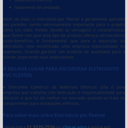
Isolamento de umidade.
Além do mais, o eletroduto pvc flexível é geralmente aplicado
em paredes, sendo extremamente importante para o projeto
como um todo. Porém, devido às vantagens e características
que fazem com que esse tipo de produto ofereça um excelente
custo-benefício, é fundamental que para a aquisição do
eletroduto, seja encontrada uma empresa especializada no
segmento, visando garantir um produto de qualidade para o
cliente, superando suas expectativas.
O MELHOR LUGAR PARA ENCONTRAR ELETRODUTO
PVC FLEXÍVEL
A Eletronew Comércio de Materiais Elétricos Ltda é uma
empresa que trabalha com dedicação e responsabilidade para
oferecer o que há de melhor no mercado quando se trata de
componentes para instalações elétricas.
Para saber mais sobre Eletroduto pvc flexivel
Ligue para
11 3335-2526
ou
clique aqui
e entre em