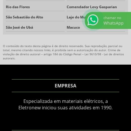
Rio das Flores
Comendador Levy Gasparian
São Sebastião do Alto
Laje do Muriaé
chamar no
WhatsApp
São José de Ubá
Macuco
O conteúdo do texto desta página é de direito reservado. Sua reprodução, parcial ou
total, mesmo citando nossos links, é proibida sem a autorização do autor. Crime de
violação de direito autoral – artigo 184 do Código Penal –
Lei 9610/98 - Lei de direitos
autorais
.
EMPRESA
Especializada em materiais elétricos, a
Eletronew iniciou suas atividades em 1990.