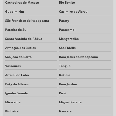
Cachoeiras de Macacu
Rio Bonito
Guapimirim
Casimiro de Abreu
São Francisco de Itabapoana
Paraty
Paraíba do Sul
Paracambi
Santo Antônio de Pádua
Mangaratiba
Armação dos Búzios
São Fidélis
São João da Barra
Bom Jesus do Itabapoana
Vassouras
Tanguá
Arraial do Cabo
Itatiaia
Paty do Alferes
Bom Jardim
Iguaba Grande
Piraí
Miracema
Miguel Pereira
Pinheiral
Itaocara