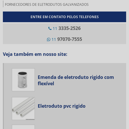
FORNECEDORES DE ELETRODUTOS GALVANIZADOS
PRENSA CABO FEMEA
ENTRE EM CONTATO PELOS TELEFONES
PRENSA CABO MACHO
3335-2526
11
PRENSA CABO SEM ROSCA
97070-7555
11
CONDULETE DUPLO DAISA
CONDULETE COM INTERRUPTOR DUPLO
Veja também em nosso site:
CONDULETE DUPLO 1 POLEGADA
ABRAÇADEIRA BC DAISA
Emenda de eletroduto rigido com
CAIXA DE PASSAGEM DAISA 20X20
flexível
CAIXA DE DISTRIBUIÇÃO DAISA
CONDULETE ALUMINIO MULTIPLO
Eletroduto pvc rigido
CAIXA DE PASSAGEM PISO ALUMINIO
CONDULETE BIPARTIDO DAISA
CONDULETE REDONDO DAISA