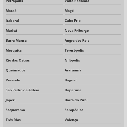
Petrópolis
Volta Redonda
Macaé
Magé
Itaboraí
Cabo Frio
Maricá
Nova Friburgo
Barra Mansa
Angra dos Reis
Mesquita
Teresópolis
Rio das Ostras
Nilópolis
Queimados
Araruama
Resende
Itaguaí
São Pedro da Aldeia
Itaperuna
Japeri
Barra do Piraí
Saquarema
Seropédica
Três Rios
Valença