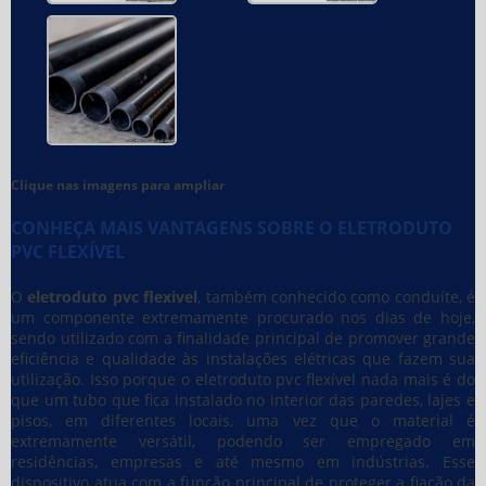
Clique nas imagens para ampliar
CONHEÇA MAIS VANTAGENS SOBRE O ELETRODUTO
PVC FLEXÍVEL
O
eletroduto pvc flexivel
, também conhecido como conduíte, é
um componente extremamente procurado nos dias de hoje,
sendo utilizado com a finalidade principal de promover grande
eficiência e qualidade às instalações elétricas que fazem sua
utilização. Isso porque o eletroduto pvc flexível nada mais é do
que um tubo que fica instalado no interior das paredes, lajes e
pisos, em diferentes locais, uma vez que o material é
extremamente versátil, podendo ser empregado em
residências, empresas e até mesmo em indústrias. Esse
dispositivo atua com a função principal de proteger a fiação da